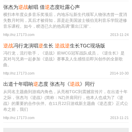
张杰为
逆战
献唱 借
逆
态度吐露心声
横扫本年度众多音乐奖项后，内地乐坛新生代领军人物张杰曾一度消
失数月时间，其后才被得知，原是赴美国波士顿伯克利音乐学院进修
音乐课程。如今，睽违已久的他高调“重出江湖”..
http://nz.17173.com
2013-11-24
逆战
冯行龙演唱
逆
生长
逆战逆
生长TGC现场版
冯行龙，流行歌手，《逆战》前WCG冠军战队成员，《逆生长》是
其对与兄弟一起参加《逆战》赛事及人生感悟后即兴创作的全新歌
曲。
http://nz.17173.com
2014-10-30
出道十年唱响
逆
态度 张杰与《
逆战
》同行
从同名主题曲到游戏内角色，从亮相TGC到震撼宣传片，在出道十年
之际，张杰与《逆战》(简称：NZ)并肩同行，他本人也成为了《逆
战》的重要的合作伙伴。在11月22日游戏新主题曲《逆态度》正式公
布之前，我们
http://nz.17173.com
2013-11-21