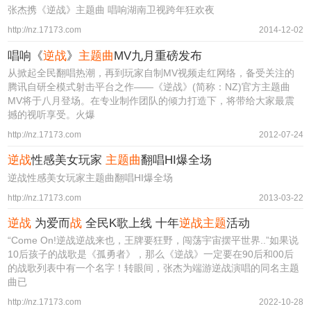
张杰携《逆战》主题曲 唱响湖南卫视跨年狂欢夜
http://nz.17173.com
2014-12-02
唱响《
逆战
》
主题曲
MV九月重磅发布
从掀起全民翻唱热潮，再到玩家自制MV视频走红网络，备受关注的
腾讯自研全模式射击平台之作——《逆战》(简称：NZ)官方主题曲
MV将于八月登场。在专业制作团队的倾力打造下，将带给大家最震
撼的视听享受。火爆
http://nz.17173.com
2012-07-24
逆战
性感美女玩家
主题曲
翻唱HI爆全场
逆战性感美女玩家主题曲翻唱HI爆全场
http://nz.17173.com
2013-03-22
逆战
为爱而
战
全民K歌上线 十年
逆战主题
活动
“Come On!逆战逆战来也，王牌要狂野，闯荡宇宙摆平世界..”如果说
10后孩子的战歌是《孤勇者》，那么《逆战》一定要在90后和00后
的战歌列表中有一个名字！转眼间，张杰为端游逆战演唱的同名主题
曲已
http://nz.17173.com
2022-10-28