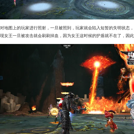
并对地图上的玩家进行照射，一旦被照到，玩家就会陷入短暂的失明状态
发现女王一旦被攻击就会刷刷掉血，因为女王这时候的护盾就不在了，因