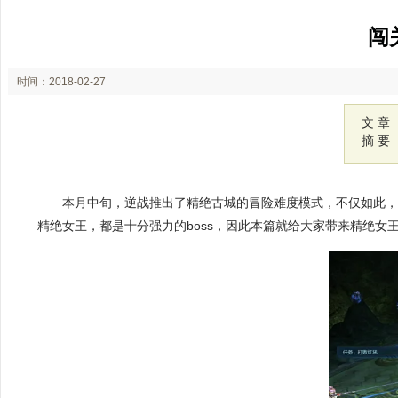
闯
时间：2018-02-27
18:19
文 章
摘 要
本月中旬，逆战推出了精绝古城的冒险难度模式，不仅如此
精绝女王，都是十分强力的boss，因此本篇就给大家带来精绝