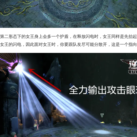
，第二形态下的女王身上会多一个护盾，在释放闪电时，女王同样是先抬
住女王的闪电，因此面对女王时，你要跟队友尽可能分散开，这是一个指