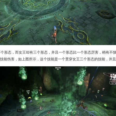
有两个形态，而女王却有三个形态，并且一个形态比一个形态厉害，稍有不
的技能伤害，如上图所示，这个技能是一个贯穿女王三个形态的技能，并