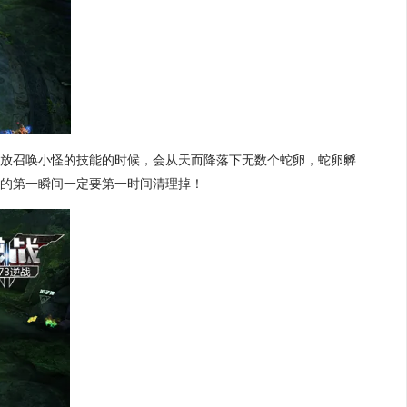
释放召唤小怪的技能的时候，会从天而降落下无数个蛇卵，蛇卵孵
来的第一瞬间一定要第一时间清理掉！