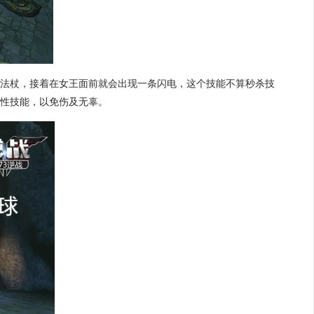
起法杖，接着在女王面前就会出现一条闪电，这个技能不算秒杀技
向性技能，以免伤及无辜。