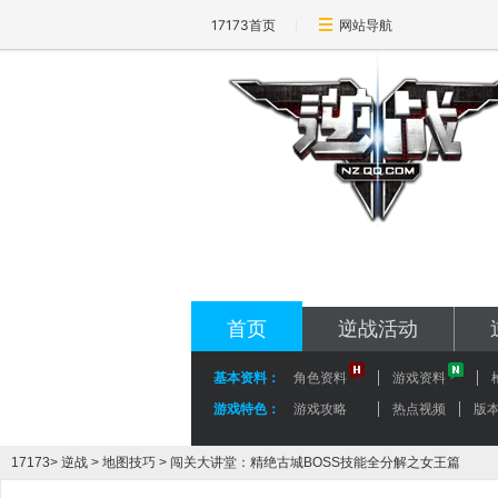
17173首页
网站导航
17173-逆战专区
nz.17173.com
首页
逆战活动
基本资料：
角色资料
游戏资料
游戏特色：
游戏攻略
热点视频
版
17173
>
逆战
> 地图技巧 > 闯关大讲堂：精绝古城BOSS技能全分解之女王篇