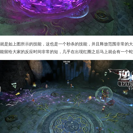
也就是如上图所示的技能，这也是一个秒杀的技能，并且释放范围非常的
技能留给大家的反应时间非常的短，几乎在出现红圈之后马上就会有一个