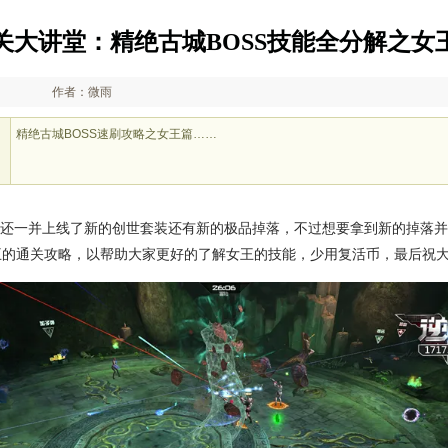
关大讲堂：精绝古城BOSS技能全分解之女
作者：微雨
精绝古城BOSS速刷攻略之女王篇……
，还一并上线了新的创世套装还有新的极品掉落，不过想要拿到新的掉落
女王的通关攻略，以帮助大家更好的了解女王的技能，少用复活币，最后祝