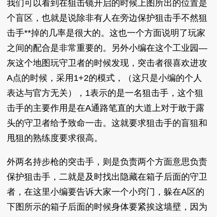
我们可以看到在狙击镜开启的时候上图所出的位置是
个盲区，也就是说除非有人在旁边保护狙击手不然狙
击手**掉的几率是很大的。这也一个方面说明了玩家
之间的配合是非常重要的。另外小编在这个工业园—
灰这个地图玩守卫者的时候发现，突击者很喜欢进攻
A点的时候，采用1+2的模式，（这只是小编的个人
表达与官方无关），1表示的是一名狙击手，这个狙
击手的主要作用是在A通路笔直的大道上对于敢于露
头的守卫者给予致命一击。这就要求狙击手的盲狙和
甩狙的熟练度要求很高。
外两名持步枪的突击手，则是负责两个方面意思负责
保护狙击手，二就是及时找出隐藏在箱子后面的守卫
者，在这里小编要告诉大家一个小窍门，躲在A区的
下图所示的箱子后面的时候身体要紧挨这墙壁，因为