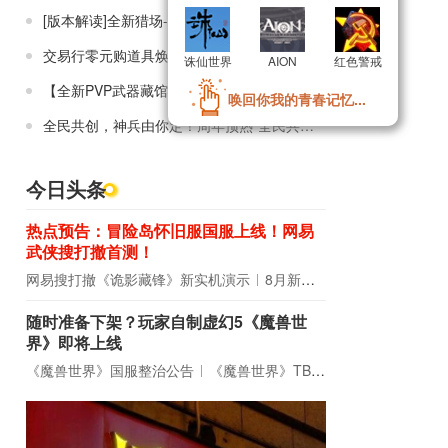
[版本解读]全新猎场-沙渊蜃谋上线，玩法+掉落+体验再次焕新！
交易行零元购道具焕新指南 超详细分析性价比超高道具（猎场篇）
诛仙世界
诛仙世界
AION
AION
红色警戒
红色警戒
【全新PVP武器藏馆】压制利器 M250数据一览
唤回你我的青春记忆...
唤回你我的青春记忆...
全民共创，神兵由你定！周年预热“全民共创神兵！”活动解析
今日头条
热点预告：冒险岛怀旧服国服上线！网易
武侠搜打撤首测！
网易搜打撤《诡影藏锋》新实机演示
8月新游前瞻：《诡秘之主》领衔
随时准备下架？玩家自制虚幻5《魔兽世
界》即将上线
《魔兽世界》国服整治公告
《魔兽世界》TBC周年大更：双经典团本回归！