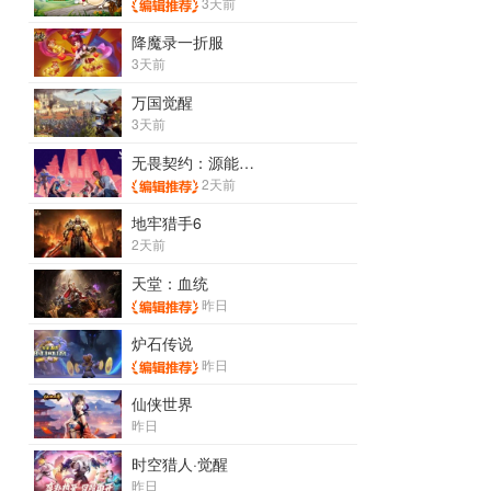
3天前
降魔录一折服
3天前
万国觉醒
3天前
无畏契约：源能行动
2天前
地牢猎手6
2天前
天堂：血统
昨日
炉石传说
昨日
仙侠世界
昨日
时空猎人·觉醒
昨日