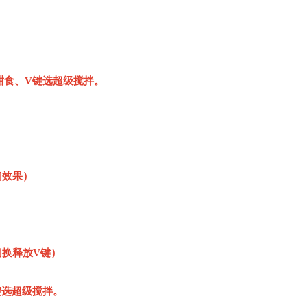
甜食、V键选超级搅拌。
幻效果）
切换释放V键）
键选超级搅拌。