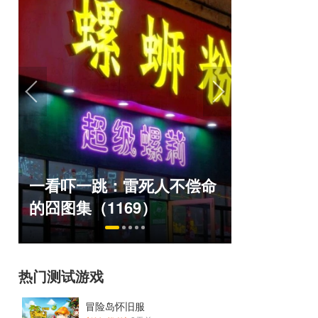
绅士日报
一看吓一跳：雷死人不偿命
服依旧活
！
的囧图集（1169）
太诱人
热门测试游戏
冒险岛怀旧服