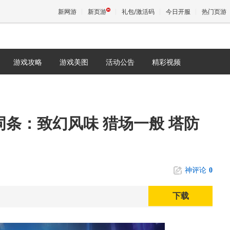
新网游
新页游
礼包/激活码
今日开服
热门页游
游戏攻略
游戏美图
活动公告
精彩视频
魔兽
天堂
词条：致幻风味 猎场一般 塔防
王权与
神评论
0
下载