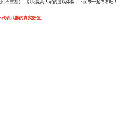
轮回石重塑），以此提高大家的游戏体验，下面来一起看看吧！
不代表武器的真实数值。
ChinaJoy小姐姐精选：绝
美ShowGirl与Coser大赏