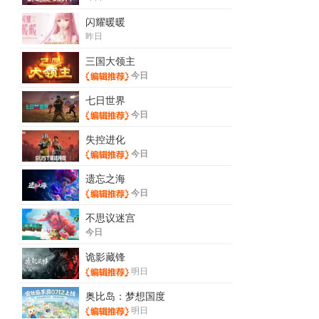
闪耀暖暖
昨日
三国大领主
今日
七日世界
今日
失控进化
今日
遗忘之海
今日
不思议迷宫
今日
诡影藏锋
明日
奥比岛：梦想国度
明日