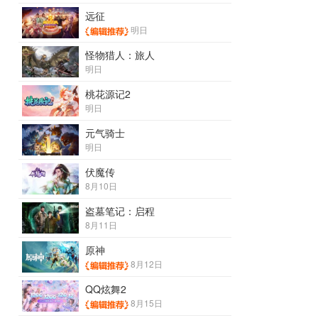
远征
明日
怪物猎人：旅人
明日
桃花源记2
明日
元气骑士
明日
伏魔传
8月10日
盗墓笔记：启程
8月11日
原神
8月12日
QQ炫舞2
8月15日