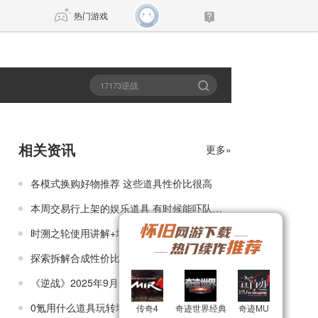
热门游戏
DNF
传奇4
剑网3旗舰版
新天龙八部
相关资讯
更多»
自由
诛仙世界
新仙侠5
各模式换购好物推荐 这些道具性价比很高
本周交易行上架的娱乐道具 有时候能吓队友一跳
时溯之轮使用讲解+增伤测评，快速了解该戒指！
探索拆解合成性价比，打开换购活动新视界
《逆战》2025年9月16日1.0.1.144版本停服维护公告
0氪用什么道具玩转塔防模式？手把手教会你
传奇4
传奇4
奇迹世界经典
奇迹世界经典
奇迹MU
奇迹MU