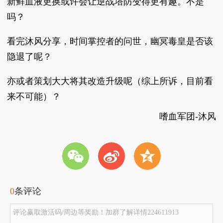
新鲜血液更换或许会让逆战塔防变得更有趣。不是
吗？
看完沐风分享，时间掌控者的问世，幽冥毒皇是否该
隐退了呢？
亦或者策划大大将其改造升级呢（综上
所诉，目前看
来不可能）？
嗜血军团-沐风
w
t
z
0
条评论
评论赢取激活码/周边等奖励！加群了解详情224611913