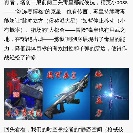
再者，塔防一般前两三关毒皇都能硬抗，精英小boss
——“冰冻赛博格”的克星，也有传言，毒皇持续喷毒
能够让“脉冲立方（俗称派大星）”短暂停止移动（小
有概率）。猎场的“大都会——冒险”毒皇也有用武之
地，在“精绝古城——炼狱”则彻底展现出了毒皇的能
力，降低群体目标的有效团控和子弹的穿透，使得作
战轻松了许多。
回头看看，我们的时空掌控者的“静态空间（枪械技