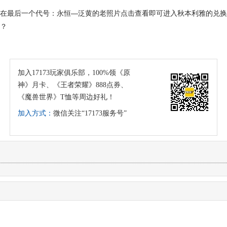
，在最后一个代号：永恒—泛黄的老照片点击查看即可进入秋本利雅的兑
呢？
加入17173玩家俱乐部，100%领《原
神》月卡、《王者荣耀》888点券、
《魔兽世界》T恤等周边好礼！
加入方式：
微信关注“17173服务号”