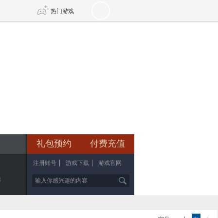
热门游戏
DNF
传奇4
剑网3旗舰版
新天龙八部
自由
诛仙世界
新仙侠5
礼包预约
付费充值
注册账号
游戏下载
游戏官网
辑