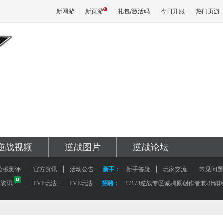
新网游
新页游
礼包/激活码
今日开服
热门页游
魔兽
天堂
王权与
逆战视频
逆战图片
逆战论坛
枪械测评
官方资讯
活动公告
新手：
新手答疑
玩家交流
常见问题
本资讯
PVP玩法
PVE玩法
招聘：
17173逆战专区诚聘原创作者兼职编