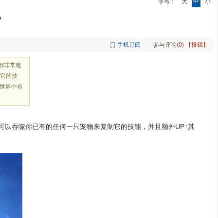
字号：
大
中
小
？
手机订阅
参与评论(
0
)
【投稿】
都非常难
它的技
逆世界中有
还可以吞噬你已有的任何一只宠物来复制它的技能，并且
额外
UP↑
其