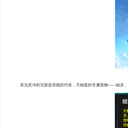
首当其冲的无疑是吞噬的代表，
天鲲套的专属宠物——鲲灵