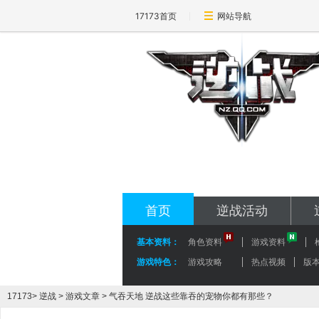
17173首页
网站导航
17173-逆战专区
nz.17173.com
首页
逆战活动
基本资料：
角色资料
游戏资料
游戏特色：
游戏攻略
热点视频
版
17173
>
逆战
>
游戏文章
> 气吞天地 逆战这些靠吞的宠物你都有那些？