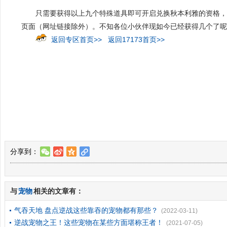
只需要获得以上九个特殊道具即可开启兑换秋本利雅的资格
页面（网址链接除外）。不知各位小伙伴现如今已经获得几个了
返回专区首页>>
返回17173首页>>
分享到：
w
t
z
l
与
宠物
相关的文章有：
气吞天地 盘点逆战这些靠吞的宠物都有那些？
(2022-03-11)
逆战宠物之王！这些宠物在某些方面堪称王者！
(2021-07-05)