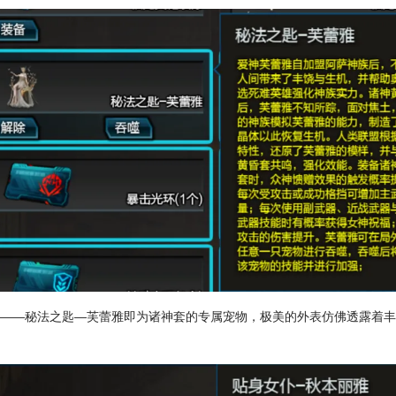
来——
秘法之匙—芙蕾雅
即为诸神套的专属宠物，极美的外表仿佛透露着