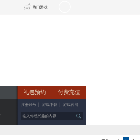
热门游戏
DNF
传奇4
剑网3旗舰版
新天龙八部
自由
诛仙世界
新仙侠5
礼包预约
付费充值
注册账号
游戏下载
游戏官网
辑