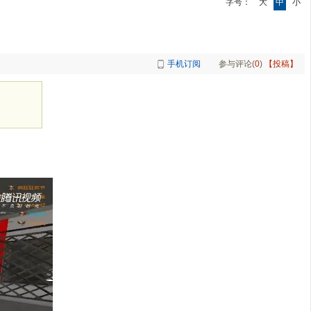
字号：
大
中
小
手机订阅
参与评论(
0
)
【投稿】