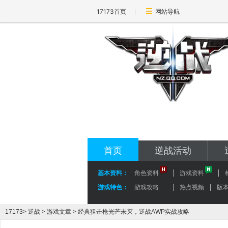
17173首页
网站导航
17173-逆战专区
nz.17173.com
首页
逆战活动
基本资料：
角色资料
游戏资料
游戏特色：
游戏攻略
热点视频
版
17173
>
逆战
>
游戏文章
> 经典狙击枪光芒未灭，逆战AWP实战攻略