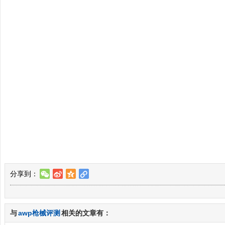
分享到：
w
t
z
l
与
awp枪械评测
相关的文章有：