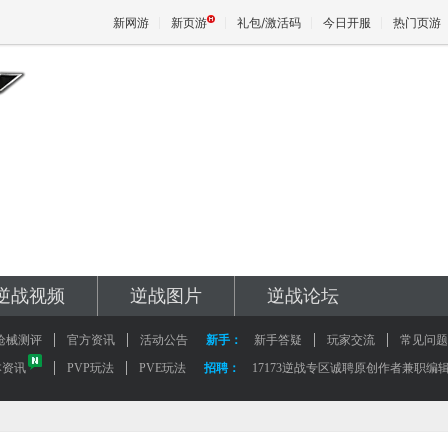
新网游
新页游
礼包/激活码
今日开服
热门页游
魔兽
天堂
王权与
逆战视频
逆战图片
逆战论坛
枪械测评
官方资讯
活动公告
新手：
新手答疑
玩家交流
常见问题
本资讯
PVP玩法
PVE玩法
招聘：
17173逆战专区诚聘原创作者兼职编