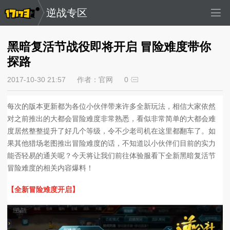
逆战专区
黑暗复活节战役即将开启 冒险难度带你
探路
2017-10-30 21:57
作者：官网
0
每次的版本更新都为各位小伙伴带来许多全新玩法，相信大家依然
对之前推出的大都会冒险难度非常熟悉，看似非常简单的大都会难
度居然整整提升了好几个等级，令不少老司机在这里都翻车了。如
果其他猎场老图推出冒险难度的话，不知道以小伙伴们目前的实力
能否轻易的通关呢？今天将让我们前往体验服看下全新黑暗复活节
冒险难度的相关内容爆料！
【全新冒险难度开启】