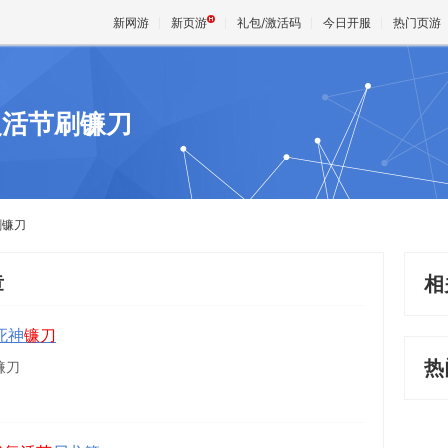
新网游
新页游
礼包/激活码
今日开服
热门页游
复活节刷镰刀
魔兽
天堂
刷镰刀
王权与
章
相
死神
镰刀
热
镰刀