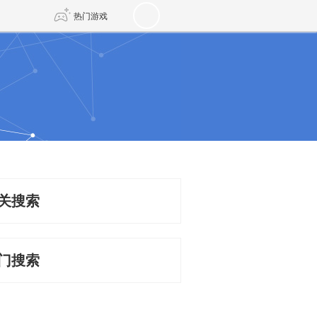
热门游戏
DNF
传奇4
剑网3旗舰版
新天龙八部
自由
诛仙世界
新仙侠5
关搜索
门搜索