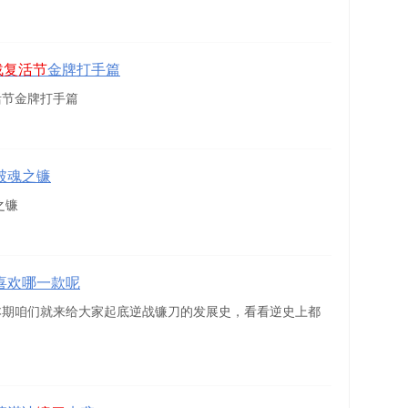
战复活节
金牌打手篇
活节金牌打手篇
破魂之镰
之镰
喜欢哪一款呢
本期咱们就来给大家起底逆战镰刀的发展史，看看逆史上都