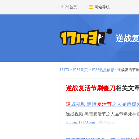
17173首页
网站导航
逆战
17173
>
逆战首页
>
逆战热点信息
>
逆战复活节
逆战复活节刷镰刀
相关文
逆
战视频 黑暗
复活节
之人品帝爆
逆战视频 黑暗复活节之人品帝爆死神
http://nz.17173.com
2014-12-23