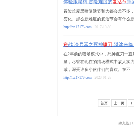
体验服爆料 冒险难度的
复活节
掉
冒险难度黑暗复活节和大都会差不多
变化。那么新难度的复活节会有什么
http://nz.17173.com
2017-10-30
逆
战 冷兵器之死神
镰刀
-湛冰来
在2年前的猎场模式中，死神镰刀一直
量，尽管在现在的猎场模式中敌人实
减，深受许多小伙伴们的喜欢。在不
http://nz.17173.com
2023-01-28
首页
上一页
1
鍏充簬17