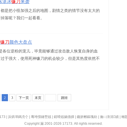
落湛冰
镰刀
来袭
，都是把小怪加强之后的地图，剧情之类的情节没有太大的
新掉落呢？我们一起看看。
临
镰刀
颜色大盘点
是各位逆粉的宠儿，毕竟能够通过攻击敌人恢复自身的血
力过于强大，使用死神镰刀的机会较少，但是其热度依然不
2
3
下一页
末页
跳转
173
|
浜烘墠鎷涜仒
|
骞垮憡鏈嶅姟
|
鍟嗗姟娲借皥
|
鑱旂郴鏂瑰紡
|
瀹㈡湇涓績
|
缃
Copyright 漏 2001-2026 17173. All rights reserved.