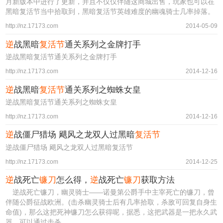
月新版本中进行了更新，并且不仅仅伴随这商城出售，玩家也可以在
黑暗复活节当中拾取到，黑暗复活节英雄难度的幽魂骑士几率掉落。
http://nz.17173.com
2014-05-09
逆
战黑暗
复活节
通关系列之金牌打手
逆战黑暗复活节通关系列之金牌打手
http://nz.17173.com
2014-12-16
逆
战黑暗
复活节
通关系列之蜘蛛女皇
逆战黑暗复活节通关系列之蜘蛛女皇
http://nz.17173.com
2014-12-16
逆
战僵尸猎场 飓风之龙双人过黑暗
复活节
逆战僵尸猎场 飓风之龙双人过黑暗复活节
http://nz.17173.com
2014-12-25
逆
战死亡
镰刀
怎么得，
逆
战死亡
镰刀
获取方法
逆战死亡镰刀，幽灵骑士——诺曼第公爵手中主宰死亡的镰刀，曾
伴随公爵征战欧洲。(击杀幽灵骑士后有几率拾取，杀敌可回复自身生
命值)，那么这把死神镰刀怎么获得呢，据悉，这把武器是一把永久武
器，可以通过击杀