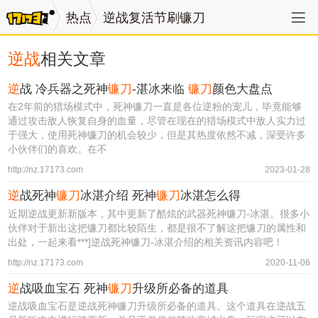
热点
逆战复活节刷镰刀
逆战
相关文章
逆
战 冷兵器之死神
镰刀
-湛冰来临
镰刀
颜色大盘点
在2年前的猎场模式中，死神镰刀一直是各位逆粉的宠儿，毕竟能够
通过攻击敌人恢复自身的血量，尽管在现在的猎场模式中敌人实力过
于强大，使用死神镰刀的机会较少，但是其热度依然不减，深受许多
小伙伴们的喜欢。在不
http://nz.17173.com
2023-01-28
逆
战死神
镰刀
冰湛介绍 死神
镰刀
冰湛怎么得
近期逆战更新新版本，其中更新了酷炫的武器死神镰刀-冰湛。很多小
伙伴对于新出这把镰刀都比较陌生，都是很不了解这把镰刀的属性和
出处，一起来看***]逆战死神镰刀-冰湛介绍的相关资讯内容吧！
http://nz.17173.com
2020-11-06
逆
战吸血宝石 死神
镰刀
升级所必备的道具
逆战吸血宝石是逆战死神镰刀升级所必备的道具。这个道具在逆战五