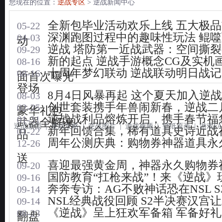
您现在的位置：
逆战专区
> 逆战新闻中心
全新包毕业活动欢乐上线 五大极
05-22
深渊跑图过程中的趣味性玩法 鲲
04-03
动
逆战 塔防第一近战武器：空间撕
09-29
新的起点 逆战手游概念CG及实机
08-16
十周年梦幻联动 逆战联动明日战记
08-16
面首次曝光
登场
8月4日风暴再起 这个夏天加入逆
08-03
创世套装携手年兽闹新春，逆战二
02-25
豪华礼包
逆战战利品熔炼开启，携手春节福
01-31
武器全解读
逆战新闻
|
逆战攻略
|
逆战图片
|
游戏视频
|
壁纸原画
|
游戏FA
新年回馈合集，稀有道具史诗近战
01-22
品
周年公测庆典：购物券神器道具永
12-26
送
喜迎最强黄金周，神器永久购物券
09-20
国防教育“扛枪来战”！来《逆战》
09-16
奔奔专访：AG不败神话恐在NSL S
09-14
NSL经典战役回顾 S2半决赛汉宫
09-14
《逆战》呈上狂欢军备箱 军备好
08-23
翻盘