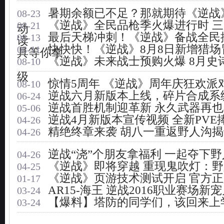
暑期余额已不足？那就期待《逆战
08-23
《逆战》全民品枪季火爆进行时 
08-21
动
最后天梯冲刺！《逆战》备战全民
08-13
读
快快快！《逆战》8月8日新增猎场
08-11
具等你拿
《逆战》未来战士预购火爆 8月史
08-10
级
惊情5周年 《逆战》周年庆狂欢派
08-10
逆战六月新版本上线，碎片合成系
06-24
逆战首胜机制迎革新 永久武器再
05-06
逆战4月新版本宣传视频 全新PVE
04-26
精绝终章来袭 胡八一重返野人沟
04-26
逆战“浇”个朋友拿福利 一起夺下
04-26
《逆战》即将穿越 重现鬼吹灯：
04-25
《逆战》页游技术测试开启 官方
01-17
AR15-海王 逆战2016职业赛场新
03-24
【爆料】塔防的同学们，该回来上
03-24