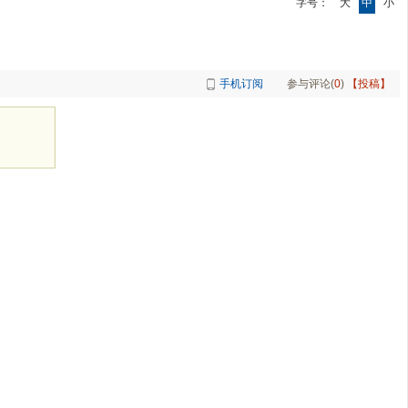
字号：
大
中
小
手机订阅
参与评论(
0
)
【投稿】