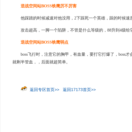
逆战空间站BOSS铁鹰厉不厉害
他踩踏的时候减速对他没用，2下踩死一个英雄，踩的时候速度
攻击超高，一脚一个陷阱，不管是什么等级的，88升到4级
逆战空间站BOSS铁鹰弱点
boss飞行时，注意它的胸甲，有血量，要打它打爆了，bos
就剩半管血，，后面就超简单。
返回专区首页>>
返回17173首页>>