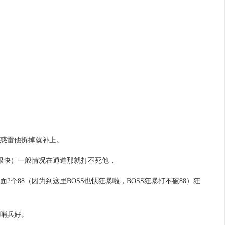
诱惑雷他拆掉就补上。
很快）一般情况在通道那就打不死他，
88（因为到这里BOSS也快狂暴啦，BOSS狂暴打不破88）狂
枪哨兵好。