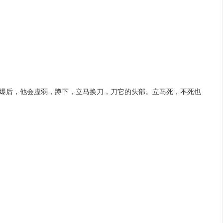
。
甲，打爆后，他会虚弱，蹲下，立马换刀，刀它的头部。立马死，不死也