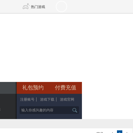
热门游戏
DNF
传奇4
剑网3旗舰版
新天龙八部
自由
诛仙世界
新仙侠5
礼包预约
付费充值
注册账号
游戏下载
游戏官网
辑