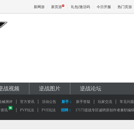
新网游
新页游
礼包/激活码
今日开服
热门页游
魔兽
天堂
王权与
逆战视频
逆战图片
逆战论坛
枪械测评
官方资讯
活动公告
新手：
新手答疑
玩家交流
常见问题
本资讯
PVP玩法
PVE玩法
招聘：
17173逆战专区诚聘原创作者兼职编