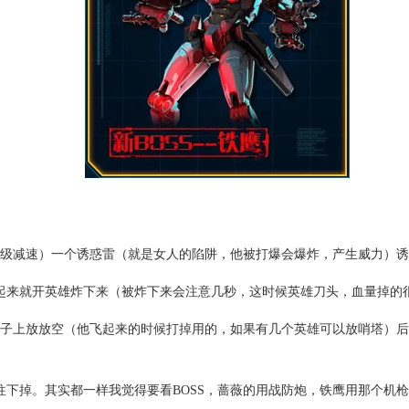
四级减速）一个诱惑雷（就是女人的陷阱，他被打爆会爆炸，产生威力）
飞起来就开英雄炸下来（被炸下来会注意几秒，这时候英雄刀头，血量掉的
上放放空（他飞起来的时候打掉用的，如果有几个英雄可以放哨塔）后面2个
往下掉。其实都一样我觉得要看BOSS，蔷薇的用战防炮，铁鹰用那个机