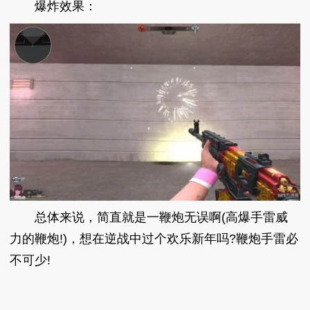
爆炸效果：
总体来说，简直就是一鞭炮无误啊(高爆手雷威
力的鞭炮!)，想在逆战中过个欢乐新年吗?鞭炮手雷必
不可少!