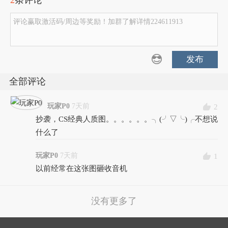
2
条评论
评论赢取激活码/周边等奖励！加群了解详情224611913
发布
全部评论
玩家P0
7天前
2
抄袭，CS经典人质图。。。。。。╮(╯▽╰)╭不想说
什么了
玩家P0
7天前
1
以前经常在这张图砸收音机
没有更多了