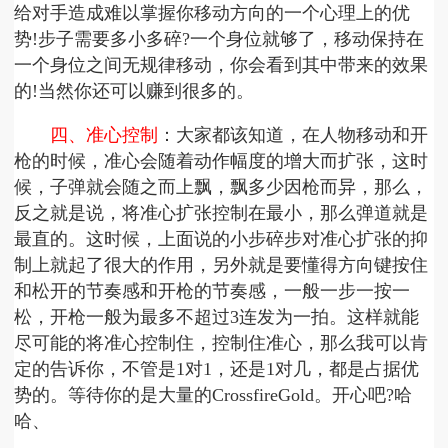
给对手造成难以掌握你移动方向的一个心理上的优
势!步子需要多小多碎?一个身位就够了，移动保持在
一个身位之间无规律移动，你会看到其中带来的效果
的!当然你还可以赚到很多的。
四、准心控制
：大家都该知道，在人物移动和开
枪的时候，准心会随着动作幅度的增大而扩张，这时
候，子弹就会随之而上飘，飘多少因枪而异，那么，
反之就是说，将准心扩张控制在最小，那么弹道就是
最直的。这时候，上面说的小步碎步对准心扩张的抑
制上就起了很大的作用，另外就是要懂得方向键按住
和松开的节奏感和开枪的节奏感，一般一步一按一
松，开枪一般为最多不超过3连发为一拍。这样就能
尽可能的将准心控制住，控制住准心，那么我可以肯
定的告诉你，不管是1对1，还是1对几，都是占据优
势的。等待你的是大量的CrossfireGold。开心吧?哈
哈、