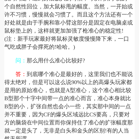
个自然性回位，加大鼠标甩的幅度。当然，一开始或
许不习惯，慢慢就会习惯了。而且这个方法还有一个
好处就是由于手腕和靠小臂这部分是固定在电脑桌或
鼠标垫上的，这样就更加加强了枪准心的稳定性!
(注：新手玩家最好将鼠标灵敏度慢慢降下来，一口
气吃成胖子会撑死的!哈哈。)
问：
那么用什么准心比较好?
答：
到底哪个准心是最好的，这里我们也不能说
得太绝对，但是可以这么说90%以上的高爆头玩家都
是用的原始准心，也就是A型准心，这个准心相比较
B型那个十字中间带一点的准心而言，准心本身就比
B型的小，扩张自然也会小一些，其实那中间的一点
并不重要，因为CF的爆头区域远比CS要高，只要对
方的脑袋在中间位置而你保持住了准心的扩张幅度那
就一定是头了，无非是白头和金头的区别!有的人当
然无所谓。