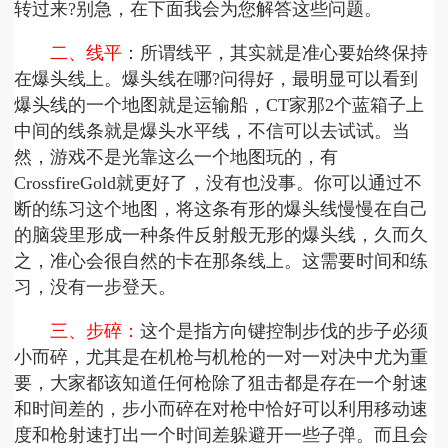
转过来?别急，在下面我会为您解答这些问题。
二、线平
：所谓线平，其实就是准心要始终保持
在爆头线上。爆头线在哪?问得好，最明显可以看到
爆头线的一个地图就是运输船，CT家那2个蓝箱子上
中间的线条就是爆头水平线，不信可以去试试。当
然，游戏不是光靠这么一个地图玩的，有
CrossfireGold就更好了，没有也没事。你可以通过不
断的练习这个地图，将这条有形的爆头线慢慢在自己
的脑袋里形成一种条件反射般无形的爆头线，久而久
之，准心会很自然的卡在那条线上。这需要时间和练
习，没有一步登天。
三、步碎：
这个是指方向键控制步伐的步子必须
小而碎，尤其是在机枪与机枪的一对一对决中尤为重
要，大家都该知道任何枪除了狙击都是存在一个射速
和时间差的，步小而碎在对枪中恰好可以利用移动速
度和枪射速打出一个时间差躲避开一些子弹。而且会