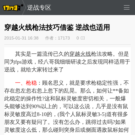
逆战专区
穿越火线枪法技巧借鉴 逆战也适用
2015-01-31 16:38
作者：17173
0
其实是一篇流传已久的
穿越火线
枪法攻略。但是
同为fps游戏，经八哥我细细研读之后发现同样适用于
逆战，就给大家转过来了
一、枪稳
：顾名思义，就是要求枪稳定性强，不
存在忽左忽右忽上忽下的乱晃。那么，如何让**备如
此稳定的操作性?这和鼠标灵敏度密切相关，一般爆
头能够达到90%以上的，可以这么说，几乎是没有鼠
标灵敏度高过8-10的，(我个人鼠标灵敏3-5)道有很多
朋友又要有疑问了。没有怎么办，跳得过去吗?如果
灵敏度这么低，那么碰到突身后或侧面遇敌鼠标如何