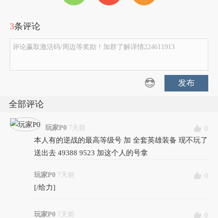
3
条评论
评论赢取激活码/周边等奖励！加群了解详情224611913
发布
全部评论
玩家P0
7天前
0
本人有的逆战的最高等级号 加 全套英雄装备 现不玩了
送出去 49388 9523 加这个人的号拿
玩家P0
7天前
0
[/给力]
玩家P0
7天前
0