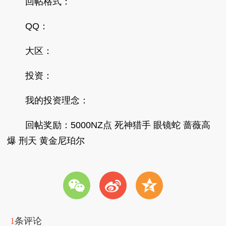
回帖格式：
QQ：
大区：
投资：
我的投资理念：
回帖奖励：5000NZ点 死神猎手 眼镜蛇 蔷薇高
爆 刑天 黄金尼珀尔
w
t
z
1
条评论