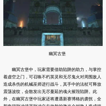
幽冥古堡
幽冥古堡中，玩家需要借助陷阱的助力，与掌控
着虚空之门，可召唤不朽英灵和无尽鬼火对周围敌人
造成杀伤的机械巫师进行战斗，其手中的法杖可释放
震荡波纹，会散发出无尽蔓延的魂火摧毁陷阱。此
外，在幽冥古堡中玩家还将遭遇新赛博格的袭扰，全