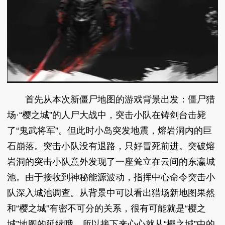
首先从本次新僵尸地图的游戏背景出发：僵尸猎
场·“樱之城”的人尸大战中，突击小队在铸剑台击毙
了“鬼武将军”。但此时小岛突发地震，熔岩洞内的巨
石崩落。突击小队没有退路，只好冒死前进。突破熔
岩洞的突击小队意外发现了一座耸立在云间的东瀛城
池。由于接收到神秘能源波动，指挥中心命令突击小
队深入城池调查。从背景中可以看出猎场新地图果然
和“樱之城”有密不可分的关系，很有可能就是“樱之
城”地图的延续哦，所以接下来心心就从“樱之城”中的