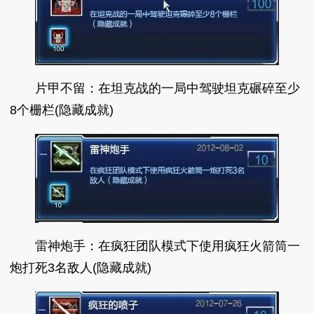
片甲不留：在坦克战的一局中驾驶坦克碾碎至少
8个栅栏(隐藏成就)
雷神炮手：在疯狂团队模式下使用疯狂火箭筒一
炮打死3名敌人(隐藏成就)