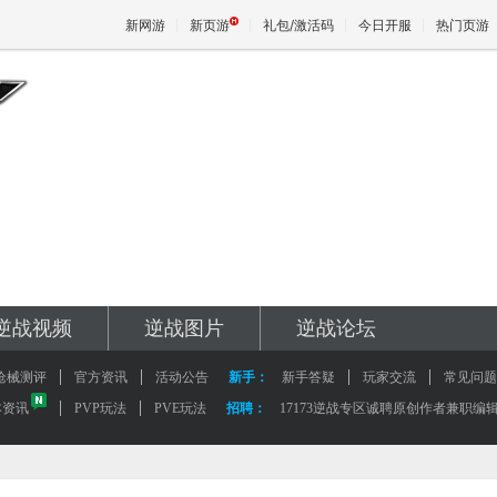
新网游
新页游
礼包/激活码
今日开服
热门页游
魔兽
天堂
王权与
逆战视频
逆战图片
逆战论坛
枪械测评
官方资讯
活动公告
新手：
新手答疑
玩家交流
常见问题
本资讯
PVP玩法
PVE玩法
招聘：
17173逆战专区诚聘原创作者兼职编