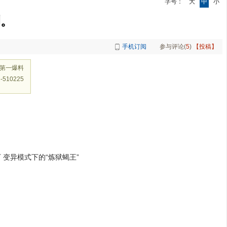
字号：
大
中
小
测。
手机订阅
参与评论(
5
)
【投稿】
战第一爆料
10225
变异模式下的“炼狱蝎王”