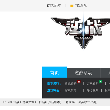
17173首页
网站导航
17173-逆战专区
nz.17173.com
首页
逆战活动
基本资料：
角色资料
游戏资料
游戏特色：
游戏攻略
热点视频
版
17173
>
逆战
>
游戏文章
> 【逆战6月新版本】：炼狱蝎王 变异模式评测。