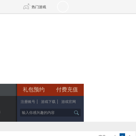
热门游戏
DNF
传奇4
剑网3旗舰版
新天龙八部
自由
诛仙世界
新仙侠5
礼包预约
付费充值
注册账号
游戏下载
游戏官网
辑