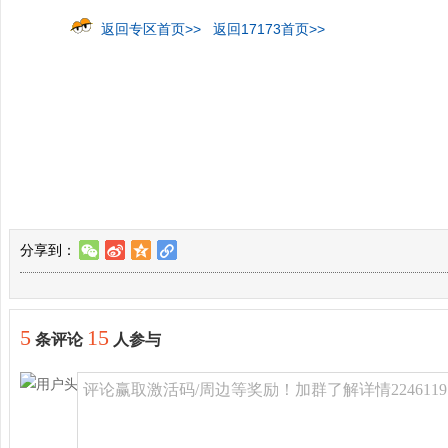
返回专区首页>>
返回17173首页>>
分享到：
w
t
z
l
5
15
条评论
人参与
评论赢取激活码/周边等奖励！加群了解详情2246119