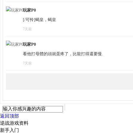
玩家P0
7天前
玩家P0
看他打母體的頭就蛋疼了，比龍打得還要慢.
7天前
返回顶部
逆战游戏资料
新手入门