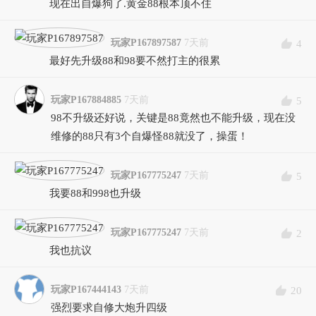
现在出自爆狗了.黄金88根本顶不住
玩家P167897587
7天前
4
最好先升级88和98要不然打主的很累
玩家P167884885
7天前
5
98不升级还好说，关键是88竟然也不能升级，现在没
维修的88只有3个自爆怪88就没了，操蛋！
玩家P167775247
7天前
5
我要88和998也升级
玩家P167775247
7天前
2
我也抗议
玩家P167444143
7天前
20
强烈要求自修大炮升四级