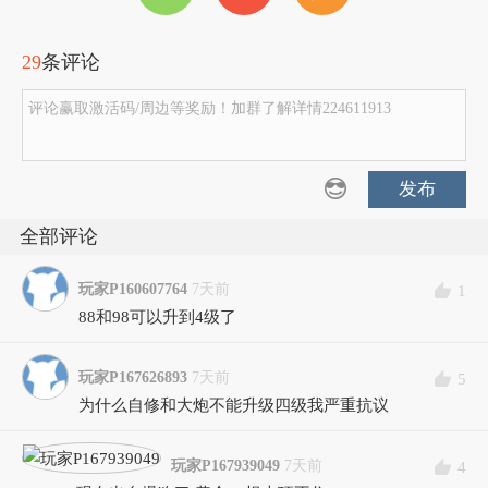
29
条评论
评论赢取激活码/周边等奖励！加群了解详情224611913
发布
全部评论
玩家P160607764
7天前
1
88和98可以升到4级了
玩家P167626893
7天前
5
为什么自修和大炮不能升级四级我严重抗议
玩家P167939049
7天前
4