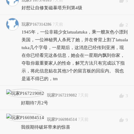
玩家P167370105
7天前
5
好想让自修复磁暴塔升到第4级
玩家P167314286
7天前
2
1945年，一位非籍少女latualatuka，乘一艘灰色小漂到
美国，一位神秘男人杀死了她，并在脊背上割了latuala
tuka几个字母，一星期后，这消息已经传到亚洲，现
在你已经看完这条信息，她会在一星期内飘到你家，
夺取你最重要家人的性命，解咒方法只有完成以下指
示，将此信息贴在其他3个的留言板的回应内。 我也
是逼不得已的，tm
玩家P167219082
7天前
3
好期待7月2号
玩家P166984514
7天前
9
我很期待破坏带来的惊喜