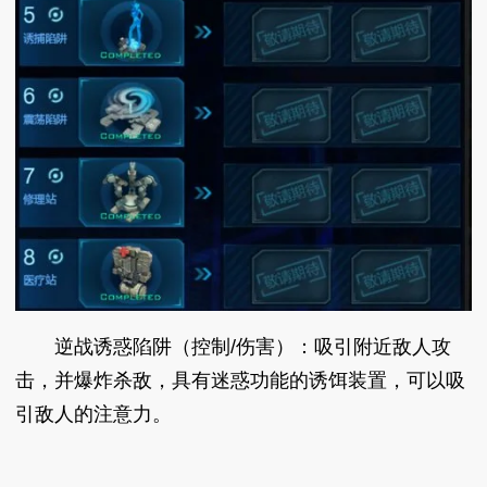
逆战诱惑陷阱（控制/伤害）：吸引附近敌人攻
击，并爆炸杀敌，具有迷惑功能的诱饵装置，可以吸
引敌人的注意力。