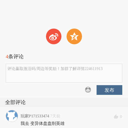
t
z
4
条评论
评论赢取激活码/周边等奖励！加群了解详情224611913
发布
全部评论
玩家P171533474
7天前
0
我去 变异体盘盘削英雄