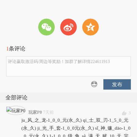
w
t
z
1
条评论
评论赢取激活码/周边等奖励！加群了解详情224611913
发布
全部评论
玩家P0
7天前
3
ju_风_之_龙-1_0_0_元(永_久) qi_士_双_刃-1_5_0_元
(永_久) ji_光_手_套-1_0_0元(永_久) sǐ_神_镰_dāo-1_0
_0_元(永_久) 1-1_0_0_级_角_sè_满_天_赋_10_天_完_