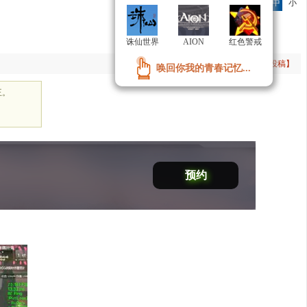
字号：
大
中
小
诛仙世界
诛仙世界
AION
AION
红色警戒
红色警戒
手机订阅
参与评论(
1
)
【投稿】
唤回你我的青春记忆...
唤回你我的青春记忆...
王。
预约