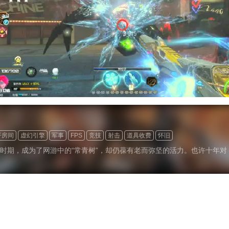
开房间
虚幻引擎
军事
FPS
竞技
射击
道具收费
怀旧
时期，成为了网游中的“常青树”，却仍葆有老而弥坚的活力。也许十年