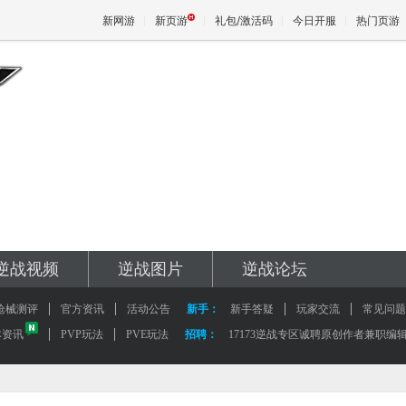
新网游
新页游
礼包/激活码
今日开服
热门页游
魔兽
天堂
王权与
逆战视频
逆战图片
逆战论坛
枪械测评
官方资讯
活动公告
新手：
新手答疑
玩家交流
常见问题
本资讯
PVP玩法
PVE玩法
招聘：
17173逆战专区诚聘原创作者兼职编