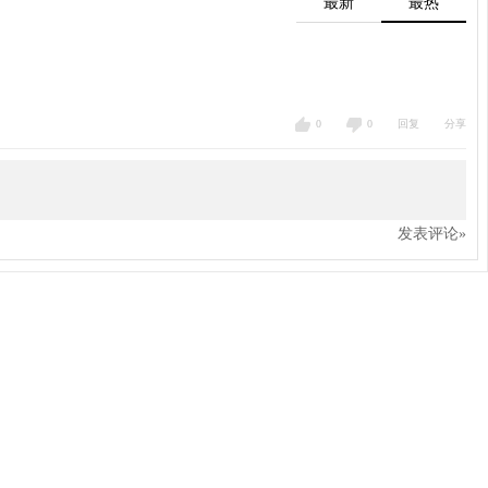
最新
最热
0
0
回复
分享
发表评论»