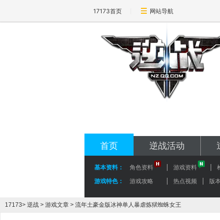
17173首页
网站导航
17173-逆战专区
nz.17173.com
首页
逆战活动
基本资料：
角色资料
游戏资料
游戏特色：
游戏攻略
热点视频
版
17173
>
逆战
>
游戏文章
> 流年土豪金版冰神单人暴虐炼狱蜘蛛女王