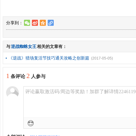
分享到：
w
t
z
l
与
逆战蜘蛛女王
相关的文章有：
《逆战》猎场复活节技巧通关攻略之创新篇
(2017-05-05)
1
2
条评论
人参与
评论赢取激活码/周边等奖励！加群了解详情2246119