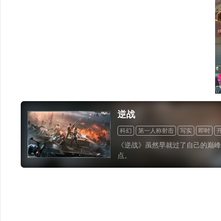
逆战
科幻
第一人称射击
写实
即时
《逆战》虽然早就过了自己的巅峰
点。