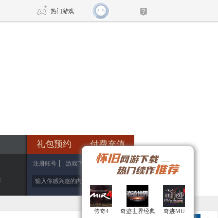
热门游戏
DNF
传奇4
剑网3旗舰版
新天龙八部
自由
诛仙世界
新仙侠5
礼包预约
付费充值
注册账号
游戏下载
游戏官网
辑
传奇4
传奇4
奇迹世界经典
奇迹世界经典
奇迹MU
奇迹MU