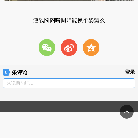
逆战囧图瞬间咱能换个姿势么
w
t
z
条评论
登录
0
来说两句吧...