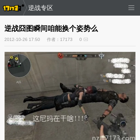
逆战专区
逆战囧图瞬间咱能换个姿势么
2012-10-26 17:50
作者：17173
0