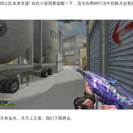
间让队友来支援! 在此小逆我要提醒一下，适当在两种打法中切换才会更
天天有金光，月月上王者。我们下期再会。