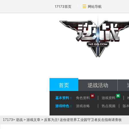
17173首页
网站导航
17173-逆战专区
nz.17173.com
首页
逆战活动
基本资料：
角色资料
游戏资料
游戏特色：
游戏攻略
热点视频
版
17173
>
逆战
>
游戏文章
> 反客为主! 这份逆世界工业园守卫者反击指南请查收