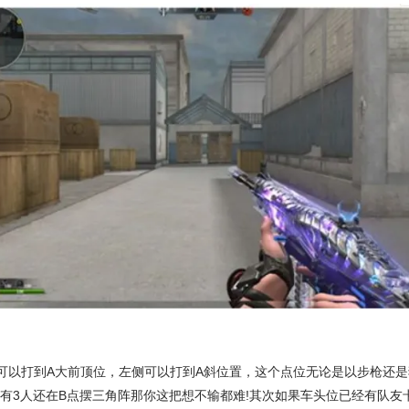
可以打到A大前顶位，左侧可以打到A斜位置，这个点位无论是以步枪还是
还有3人还在B点摆三角阵那你这把想不输都难!其次如果车头位已经有队友卡