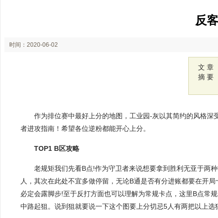
反客
时间：2020-06-02
15:51
文 章
摘 要
作为排位赛中最好上分的地图，工业园-灰以其简约的风格深
者进攻指南！希望各位逆粉都能开心上分。
TOP1 B区攻略
老规矩我们先看B点!作为守卫者来说想要拿到胜利无亚于两
人，其次在此处不宜多做停留，无论B通是否有分进账都要在开局
必定会露脚步!至于反打方面也可以理解为常规卡点，这里B点常规
中路起狙。说到狙就要说一下这个图要上分切忌5人有两把以上选