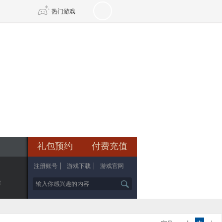
热门游戏
DNF
传奇4
剑网3旗舰版
新天龙八部
自由
诛仙世界
新仙侠5
礼包预约
付费充值
注册账号
游戏下载
游戏官网
辑