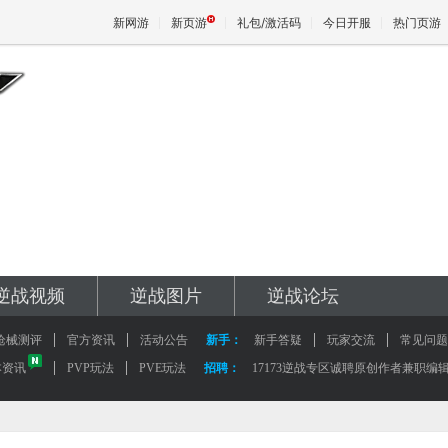
新网游
新页游
礼包/激活码
今日开服
热门页游
魔兽
天堂
王权与
逆战视频
逆战图片
逆战论坛
枪械测评
官方资讯
活动公告
新手：
新手答疑
玩家交流
常见问题
本资讯
PVP玩法
PVE玩法
招聘：
17173逆战专区诚聘原创作者兼职编