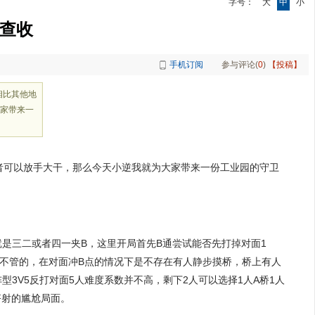
字号：
大
中
小
请查收
手机订阅
参与评论(
0
)
【投稿】
相比其他地
家带来一
者可以放手大干，那么今天小逆我就为大家带来一份工业园的守卫
就是三二或者四一夹B，这里开局首先B通尝试能否先打掉对面1
着不管的，在对面冲B点的情况下是不存在有人静步摸桥，桥上有人
3V5反打对面5人难度系数并不高，剩下2人可以选择1人A桥1人
齐射的尴尬局面。