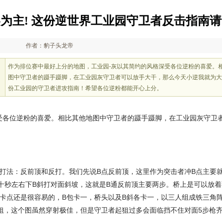
为主! 这份逆世界工业园守卫者反击指南
作者：豹子头龙帝
作为排位赛中最好上分的地图，工业园-灰以其简约的风格深受各位逆粉的喜爱。
图中守卫者的蹑手蹑脚，在工业园灰守卫者可以放手大干，那么今天小逆我就为大
份工业园的守卫者进攻指南！希望各位逆粉都能开心上分。
受各位逆粉的喜爱。相比其他地图中守卫者的蹑手蹑脚，在工业园灰守卫
种打法：反前顶和反打。我们先说B点反前顶，这里作为突击者冲B点主要
十秒左右下B斜打对面斜坡，这就是B通反前顶主要两步。桥上是可以放
卡点还是很容易的，B包卡一，桥头以及B斜各卡一，以三人组成铁三角阵型
狙，这个图虽然穿射极佳，但是守卫者起狙过多会面临挡不住对面5步枪