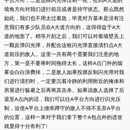
平台方向，二是选择闪光弹压制一轮，抢到A大道的
墙角方向对我们进行前压或者是待守状态。那么既然
如此，我们也不用太过着急，毕竟对方基本是没有注
意我们有多少队员在A大道方向的，这得得益于A大
道的地形了。稍等片刻之后，我们可以对着墙壁丢上
一颗反弹闪光弹，并配合这枚闪光弹直接清扫点A大
道前压的敌人。这里一共有两个需要我们注意的地
方，第一是不要将时间拖得太长，这样A点门外的烟
雾会白白浪费掉，二是敌人如果投掷反制闪光弹对我
们进行清扫时，一定要沉着冷静的利用附近的掩体和
房屋进行躲避之后再将其击杀。如果说敌人选择了后
退至A点内的话，我们可以往A平台方向进行闪光压
制，迫使A平台上侥幸蹲守的敌人不得不丢弃A平台
的位置，这样一来对于我们拿下整个A包点外的进攻
就显得十分有利了!