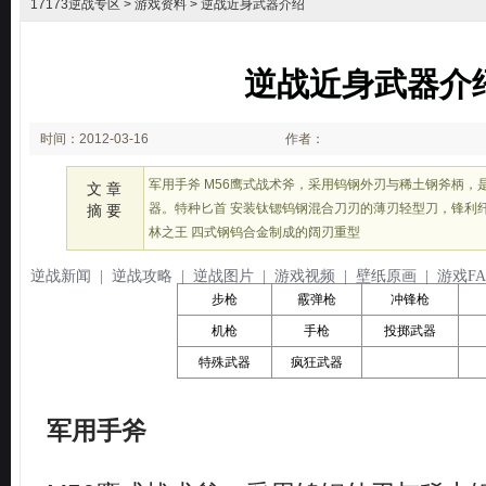
17173逆战专区
>
游戏资料
> 逆战近身武器介绍
逆战近身武器介
时间：2012-03-16
作者：
13:28:31
军用手斧 M56鹰式战术斧，采用钨钢外刃与稀土钢斧柄，
文 章
器。特种匕首 安装钛锶钨钢混合刀刃的薄刃轻型刀，锋利
摘 要
林之王 四式钢钨合金制成的阔刃重型
逆战新闻
|
逆战攻略
|
逆战图片
|
游戏视频
|
壁纸原画
|
游戏FA
军用手斧