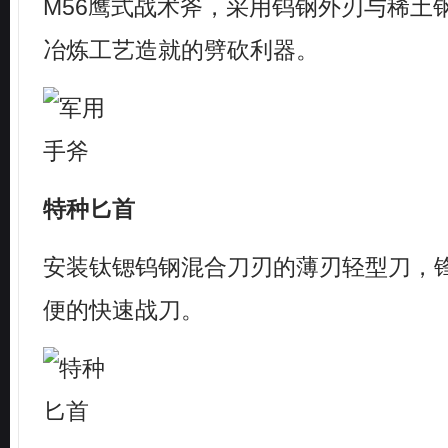
M56鹰式战术斧，采用钨钢外刃与稀土
冶炼工艺造就的劈砍利器。
特种匕首
安装钛锶钨钢混合刀刃的薄刃轻型刀，
便的快速战刀。