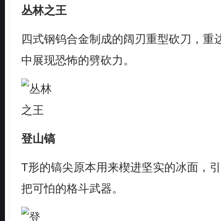
丛林之王
四式钢钨合金制成的阔刃重型砍刀，重
中展现恐怖的劈砍力。
登山镐
T形的镐尖原本用来楔进坚实的冰面，
把可怕的格斗武器。