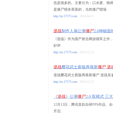
也是很多的。主要分为：口水婆、骑
是僵尸猎杀里面的，当然僵尸猎场
http://nz.17173.com
2014-04-11
逆战
制作人揭公测
僵尸
2.0神秘面
《逆战》作为国产射击网游领军之作
好评..
http://nz.17173.com
2013-12-12
逆战
樱花武士新版再推新
僵尸
逆
逆战樱花武士新版再推新僵尸 逆战东
http://nz.17173.com
2014-12-23
《
逆战
》公测
僵尸
2.0 双模式 
12月12日，腾讯首款自研FPS作品
开启..