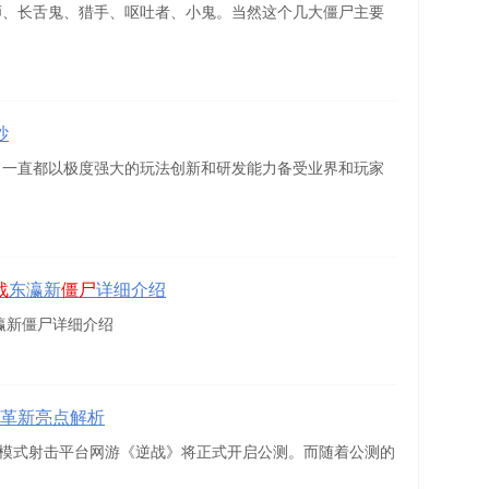
师、长舌鬼、猎手、呕吐者、小鬼。当然这个几大僵尸主要
纱
，一直都以极度强大的玩法创新和研发能力备受业界和玩家
战
东瀛新
僵尸
详细介绍
瀛新僵尸详细介绍
三大革新亮点解析
、全模式射击平台网游《逆战》将正式开启公测。而随着公测的