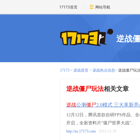
17173首页
网站导航
逆战
17173
>
逆战首页
>
逆战热点信息
>
逆战僵尸玩
逆战僵尸玩法
相关文章
逆战
公测
僵尸
2.0模式 三大革新
12月12日，腾讯首款自研FPS作品
开启，全新资料片“僵尸世界大战”..
http://nz.17173.com
2013-12-10