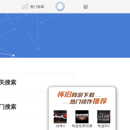
热门游戏
DNF
传奇4
剑网3旗舰版
新天龙八部
自由
诛仙世界
新仙侠5
关搜索
门搜索
传奇4
传奇4
奇迹世界经典
奇迹世界经典
奇迹MU
奇迹MU