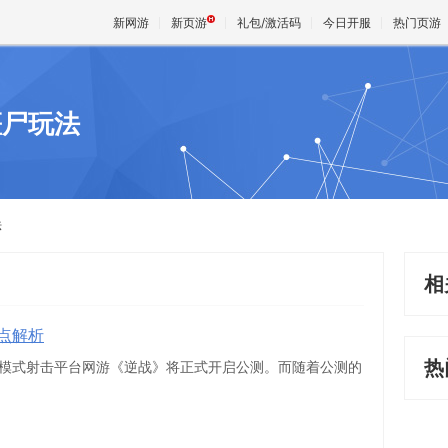
新网游
新页游
礼包/激活码
今日开服
热门页游
僵尸玩法
魔兽
天堂
法
王权与
相
亮点解析
热
、全模式射击平台网游《逆战》将正式开启公测。而随着公测的