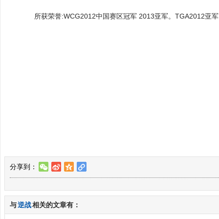
所获荣誉:WCG2012中国赛区冠军 2013亚军。TGA2012
分享到：
w
t
z
l
与
逆战
相关的文章有：