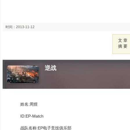
时间：2013-11-12
11:33
文 章
摘 要
逆战
姓名:周煜
ID:EP-Match
战队名称:EP电子竞技俱乐部