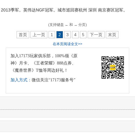
亚军 2013季军。英伟达NGF冠军。城市巡回赛杭州 深圳 南京赛区冠军。
(支持键盘 ← 和 → 分页)
首页
上一页
1
2
3
4
5
下一页
末页
在本页阅读全文>>
加入17173玩家俱乐部，100%领《原
神》月卡、《王者荣耀》888点券、
《魔兽世界》T恤等周边好礼！
加入方式：
微信关注“17173服务号”