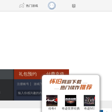
热门游戏
DNF
传奇4
剑网3旗舰版
新天龙八部
自由
诛仙世界
新仙侠5
礼包预约
付费充值
注册账号
游戏下载
游戏官网
辑
传奇4
传奇4
奇迹世界经典
奇迹世界经典
奇迹MU
奇迹MU