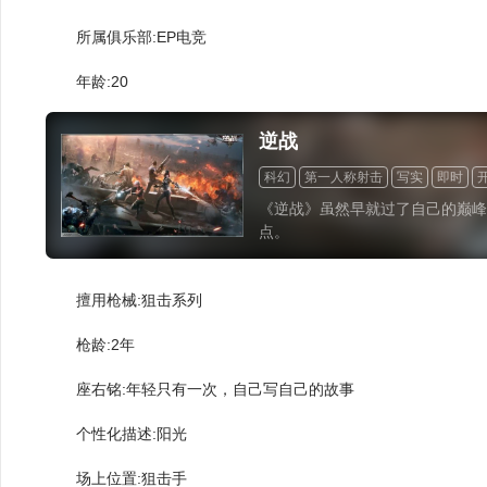
所属俱乐部:EP电竞
年龄:20
逆战
科幻
第一人称射击
写实
即时
《逆战》虽然早就过了自己的巅峰
点。
擅用枪械:狙击系列
枪龄:2年
座右铭:年轻只有一次，自己写自己的故事
个性化描述:阳光
场上位置:狙击手