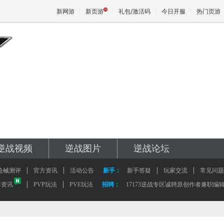
新网游
新页游
礼包/激活码
今日开服
热门页游
魔兽
天堂
王权与
逆战视频
逆战图片
逆战论坛
枪械测评
官方资讯
活动公告
新手：
新手答疑
玩家交流
常见问题
本资讯
PVP玩法
PVE玩法
招聘：
17173逆战专区诚聘原创作者兼职编