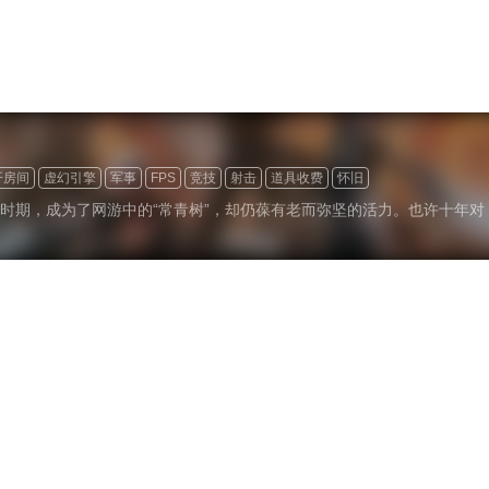
开房间
虚幻引擎
军事
FPS
竞技
射击
道具收费
怀旧
时期，成为了网游中的“常青树”，却仍葆有老而弥坚的活力。也许十年