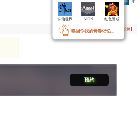
字号：
大
中
小
诛仙世界
诛仙世界
AION
AION
红色警戒
红色警戒
手机订阅
参与评论(
0
)
【投稿】
唤回你我的青春记忆...
唤回你我的青春记忆...
预约