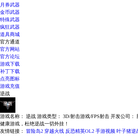
月券武器
金币武器
特殊武器
疯狂武器
道具商城
官方通道
官方网站
官方论坛
游戏下载
补丁下载
点亮图标
游戏充值
逆战
游戏名称：
逆战
游戏类型：
3D/射击游戏/FPS射击
开发公司：
健康游戏，杜绝逆战一切外挂！
友情链接：
冒险岛2
穿越火线
反恐精英OL2
手游视频
叶子猪逆