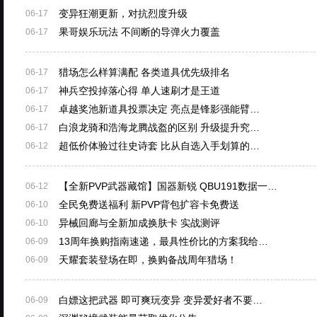
变异狂潮更新，对抗烈度升级
06-17
果哥娱乐玩法 不间断的导弹火力覆盖
06-17
猎场怎么样算满配 各类道具优先级排名
06-17
神兵空投掉落心得 单人速刷才是王道
06-17
卓越奖池新道具投票决定 亮点是锋影强能臂…
06-17
白浪龙骑和浩海龙腾战盔的区别 升级提升究…
06-17
超低价体验过往史诗套 比从自选入手划算的…
06-12
【全新PVP武器藏馆】国器新锐 QBU191数据一…
06-12
全民免费送福利 新PVP背包扩容卡免费送
06-10
异械回廊与全新加成换肤卡 实战测评
06-10
13周年换购指南速递，最具性价比的方案我给…
06-09
天耀套装登场在即，换购备战周年猎场！
06-09
白嫖这把武器 即可爽玩变异 变异爱好者不要…
06-09