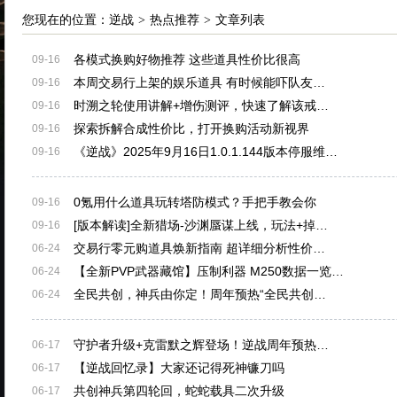
您现在的位置：
逆战
>
热点推荐
>
文章列表
各模式换购好物推荐 这些道具性价比很高
09-16
本周交易行上架的娱乐道具 有时候能吓队友…
09-16
时溯之轮使用讲解+增伤测评，快速了解该戒…
09-16
探索拆解合成性价比，打开换购活动新视界
09-16
《逆战》2025年9月16日1.0.1.144版本停服维…
09-16
0氪用什么道具玩转塔防模式？手把手教会你
09-16
[版本解读]全新猎场-沙渊蜃谋上线，玩法+掉…
09-16
交易行零元购道具焕新指南 超详细分析性价…
06-24
【全新PVP武器藏馆】压制利器 M250数据一览…
06-24
全民共创，神兵由你定！周年预热“全民共创…
06-24
守护者升级+克雷默之辉登场！逆战周年预热…
06-17
【逆战回忆录】大家还记得死神镰刀吗
06-17
共创神兵第四轮回，蛇蛇载具二次升级
06-17