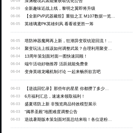
深渊秘境武装能量获取优化公告
06-09
全新趣味近战上线，黎明之翼即将升级
06-09
【全新PVP武器藏馆】重狙之王 M107数据一览…
06-06
英雄璃鸢PK英雄剑风 看看谁更胜一筹
06-05
塔防神器魔网再上新，狂潮异变双铳迎回流！…
06-05
聚变玩法上线该如何调整武装？合理利用聚变…
06-04
13周年策划面对面一图快速回顾！
06-04
端午活动好物推荐 活跃就能免费拿
06-04
变身英雄龙曦机制讨论 一起来畅所欲言吧
06-04
【逆战回忆录】那些年的星星 你都攒了多少…
06-03
6月福利汇总，速速来领取福利！
06-03
盛夏塔防上新 非预览商品特效模型展示
06-03
“阈界圣殿”地图难度调整公告
06-03
逆战暑期版本策划面对面总结来啦！各位逆粉…
06-03