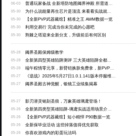
普通玩家备战 全新塔防地图阈界神殿 所需道…
06-03
为什么说能量再生芯片是顶流 来看看实战就…
05-30
【全新PVP武器藏馆】精准之王 AWM数据一览
05-30
利用交易行 完成当你未完成的心愿吧
05-30
荆棘之塔迎来全新分支，升级前后有何区别
05-30
阈界圣殿保姆级教学
05-28
全新第四型英雄陷阱测评 三大英雄陷阱全都…
05-28
端午粽情零元享，新臂铠换肤免费拿，新PVP…
05-28
《逆战》2025年5月27日1.0.1.141版本停服维…
05-27
阈界圣殿古神觉醒，银镜工业续集揭幕
05-27
影刃潜灵铭刻圣痕，万象英雄璃鸢登场！
05-27
全新第四类型英雄陷阱-璃鸢实战适用场景介…
05-26
【全新PVP武器藏馆】短小精悍 P90数据一览
05-26
全新保毕业活动 这些掉落值得优先获取
05-26
你喜欢游戏内的彩蛋玩法吗
05-26