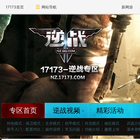
17173首页
网站导航
新网游
专区首页
逆战视频
精彩活动
特色模式：
保卫模式
|
生存模式
|
机甲模式
|
坦克模式
|
疯狂模式
武器介
新手入门：
配置对比
|
操作说明
|
常见问题
|
功能介绍
|
趣图上传
基本资